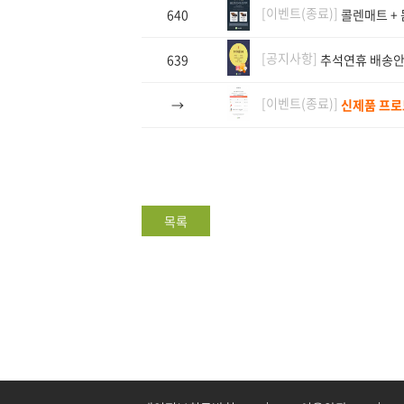
[이벤트(종료)]
640
콜렌매트 +
[공지사항]
639
추석연휴 배송
[이벤트(종료)]
→
신제품 프로모
목록