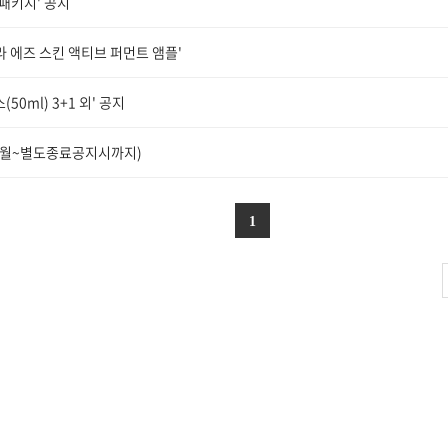
패키지' 공지
라 에즈 스킨 액티브 퍼먼트 앰플'
0ml) 3+1 외' 공지
4.7월~별도종료공지시까지)
1