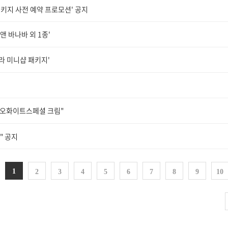
키지 사전 예약 프로모션' 공지
 바나바 외 1종'
라 미니샵 패키지'
오화이트스페셜 크림"
" 공지
1
2
3
4
5
6
7
8
9
10