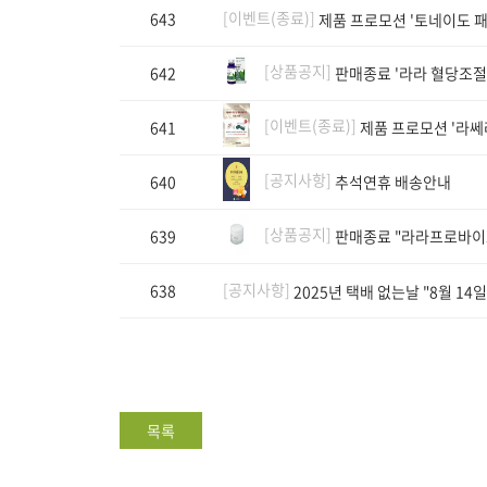
[이벤트(종료)]
643
제품 프로모션 '토네이도 패
[상품공지]
642
판매종료 '라라 혈당조절앤
[이벤트(종료)]
641
제품 프로모션 '라쎄
[공지사항]
640
추석연휴 배송안내
[상품공지]
639
판매종료 "라라프로바이
[공지사항]
638
2025년 택배 없는날 "8월 14일
목록