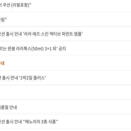
 쿠션 (리필포함)"
크림"
모션 출시 안내 '라라 에즈 스킨 액티브 퍼먼트 앰플'
는 퀸봄 라라톡스(50ml) 3+1 외' 공지
안내
 출시 안내 '1박2일 플러스'
시품절 안내
션 출시 안내 ''메노리자 3종 식품''