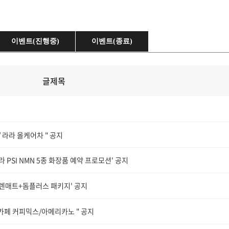
이벤트(진행중)
이벤트(종료)
글제목
 라라 올케어차 " 공지
 PSI NMN 5종 화장품 예약 프로모션' 공지
콜렌매트+돔플러스 패키지' 공지
라카페 커피믹스/아메리카노 " 공지