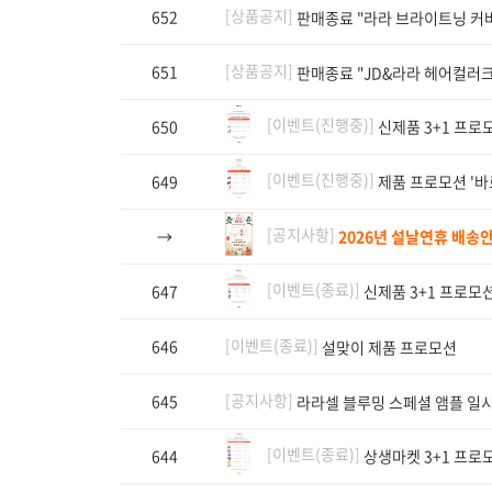
[상품공지]
652
판매종료 "라라 브라이트닝 커버
[상품공지]
651
판매종료 "JD&라라 헤어컬러
[이벤트(진행중)]
650
신제품 3+1 프로
[이벤트(진행중)]
649
제품 프로모션 '바르
[공지사항]
→
2026년 설날연휴 배송
[이벤트(종료)]
647
신제품 3+1 프로모션
[이벤트(종료)]
646
설맞이 제품 프로모션
[공지사항]
645
라라셀 블루밍 스페셜 앰플 일
[이벤트(종료)]
644
상생마켓 3+1 프로모