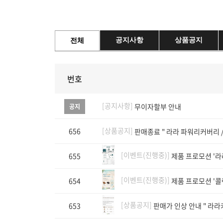
공지사항
상품공지
전체
번호
[공지사항]
무이자할부 안내
공지
[상품공지]
656
판매종료 " 라라 파워리커버리 /
[이벤트(진행중)]
655
제품 프로모션 '라라
[이벤트(진행중)]
654
제품 프로모션 '
[상품공지]
653
판매가 인상 안내 " 라