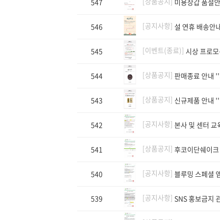
[상품공지]
547
미용장갑 품절
[공지사항]
546
설 연휴 배송안
[이벤트(종료)]
545
시상 프로모션
[상품공지]
544
판매종료 안내 '
[상품공지]
543
신규제품 안내 '
[공지사항]
542
본사 및 센터 
[상품공지]
541
후코이단쉐이크 
[공지사항]
540
블루밍 스페셜 
[공지사항]
539
SNS 홍보금지 