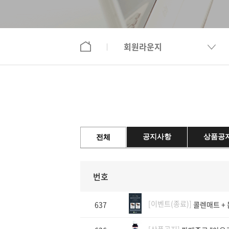
회원라운지
공지사항
상품공
전체
번호
[이벤트(종료)]
637
콜렌매트 +
[상품공지]